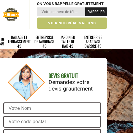
ON VOUS RAPPELLE GRATUITEMENT
VOIR NOS RÉALISATIONS
DALLAGE ET
ENTREPRISE
JARDINIER
ENTREPRISE
 DE
TERRASSEMENT
DE JARDINAGE
TAILLE DE
ABATTAGE
 49
49
49
HAIE 49
D'ARBRE 49
DEVIS GRATUIT
Demandez votre
devis grauitement