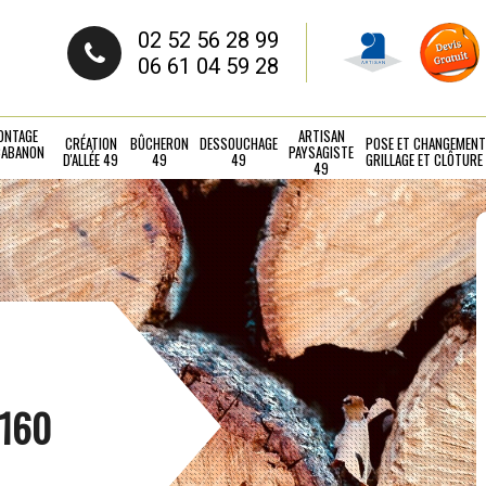
02 52 56 28 99
06 61 04 59 28
ONTAGE
ARTISAN
CRÉATION
BÛCHERON
DESSOUCHAGE
POSE ET CHANGEMENT
CABANON
PAYSAGISTE
D'ALLÉE 49
49
49
GRILLAGE ET CLÔTURE
49
9160