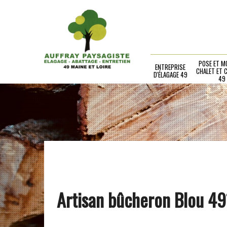
POSE ET M
ENTREPRISE
CHALET ET 
D'ÉLAGAGE 49
49
Artisan bûcheron Blou 4