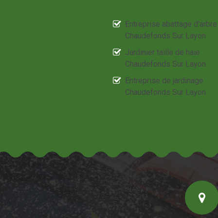
Entreprise abattage d'arbre
Chaudefonds Sur Layon
Jardinier taille de haie
Chaudefonds Sur Layon
Entreprise de jardinage
Chaudefonds Sur Layon