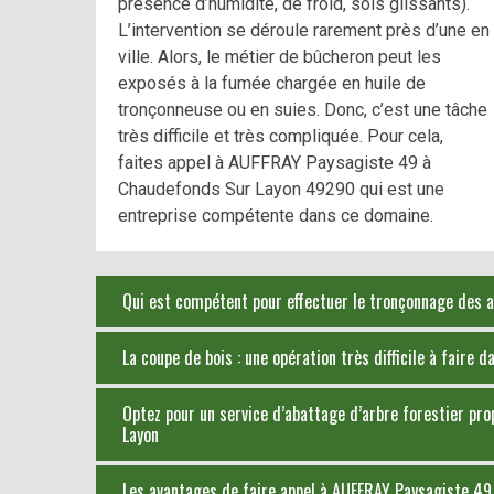
présence d’humidité, de froid, sols glissants).
L’intervention se déroule rarement près d’une en
ville. Alors, le métier de bûcheron peut les
exposés à la fumée chargée en huile de
tronçonneuse ou en suies. Donc, c’est une tâche
très difficile et très compliquée. Pour cela,
faites appel à AUFFRAY Paysagiste 49 à
Chaudefonds Sur Layon 49290 qui est une
entreprise compétente dans ce domaine.
Qui est compétent pour effectuer le tronçonnage des a
La coupe de bois : une opération très difficile à faire 
Optez pour un service d’abattage d’arbre forestier p
Layon
Les avantages de faire appel à AUFFRAY Paysagiste 49