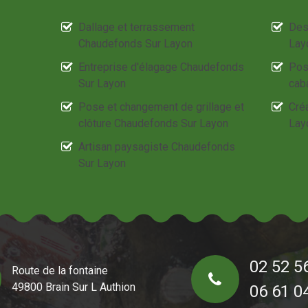
Dallage et terrassement
Des
Chaudefonds Sur Layon
Lay
Entreprise d'élagage Chaudefonds
Pos
Sur Layon
cab
Pose et changement de grillage et
Cré
clôture Chaudefonds Sur Layon
Lay
Artisan paysagiste Chaudefonds
Sur Layon
02 52 5
Route de la fontaine
49800 Brain Sur L Authion
06 61 0