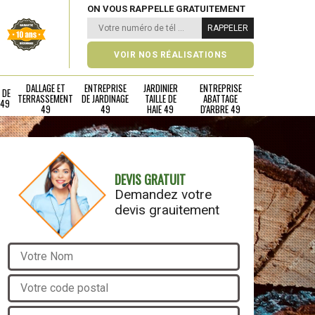
ON VOUS RAPPELLE GRATUITEMENT
VOIR NOS RÉALISATIONS
DALLAGE ET
ENTREPRISE
JARDINIER
ENTREPRISE
 DE
TERRASSEMENT
DE JARDINAGE
TAILLE DE
ABATTAGE
 49
49
49
HAIE 49
D'ARBRE 49
DEVIS GRATUIT
Demandez votre
devis grauitement