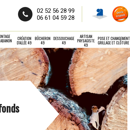
02 52 56 28 99
06 61 04 59 28
ONTAGE
ARTISAN
CRÉATION
BÛCHERON
DESSOUCHAGE
POSE ET CHANGEMENT
CABANON
PAYSAGISTE
D'ALLÉE 49
49
49
GRILLAGE ET CLÔTURE
49
fonds