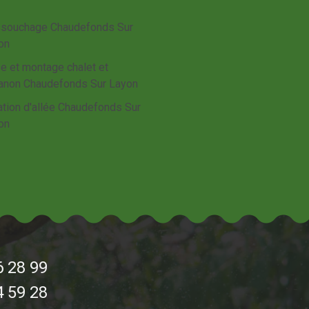
souchage Chaudefonds Sur
on
e et montage chalet et
anon Chaudefonds Sur Layon
ation d'allée Chaudefonds Sur
on
6 28 99
4 59 28