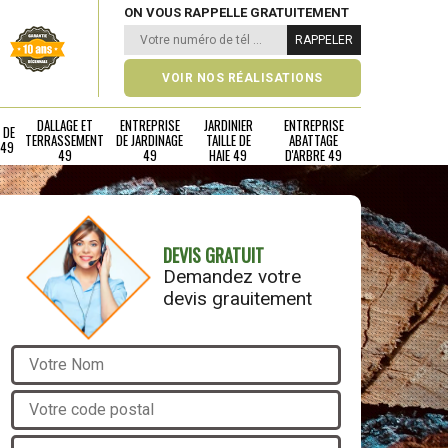
ON VOUS RAPPELLE GRATUITEMENT
VOIR NOS RÉALISATIONS
DALLAGE ET
ENTREPRISE
JARDINIER
ENTREPRISE
 DE
TERRASSEMENT
DE JARDINAGE
TAILLE DE
ABATTAGE
 49
49
49
HAIE 49
D'ARBRE 49
DEVIS GRATUIT
Demandez votre
devis grauitement