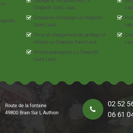
Dallage et terrassement La
Des
 La
Chapelle Saint Laud
Lau
Entreprise d'élagage La Chapelle
Pos
Chapelle
Saint Laud
cab
Pose et changement de grillage et
Créa
clôture La Chapelle Saint Laud
Lau
Artisan paysagiste La Chapelle
Saint Laud
02 52 5
Route de la fontaine
49800 Brain Sur L Authion
06 61 0