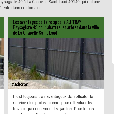
aysagiste 49 à La Chapelle Saint Laud 49140 qui est une
étente dans ce domaine.
Les avantages de faire appel à AUFFRAY
Paysagiste 49 pour abattre les arbres dans la ville
de La Chapelle Saint Laud
Il est toujours très avantageux de solliciter le
service d'un professionnel pour effectuer les
travaux qui concernent les jardins. Pour le cas