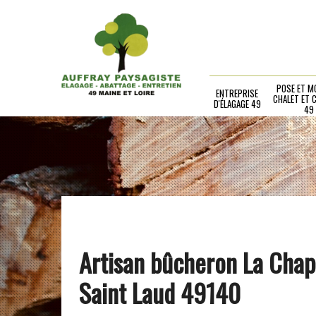
POSE ET M
ENTREPRISE
CHALET ET 
D'ÉLAGAGE 49
49
Artisan bûcheron La Chap
Saint Laud 49140