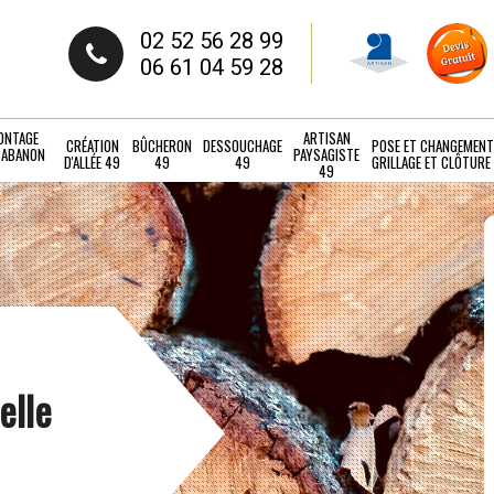
02 52 56 28 99
06 61 04 59 28
ONTAGE
ARTISAN
CRÉATION
BÛCHERON
DESSOUCHAGE
POSE ET CHANGEMENT
CABANON
PAYSAGISTE
D'ALLÉE 49
49
49
GRILLAGE ET CLÔTURE
49
elle