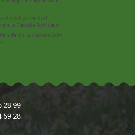
souchage La Chapelle Saint
d
e et montage chalet et
anon La Chapelle Saint Laud
tion d'allée La Chapelle Saint
d
6 28 99
4 59 28