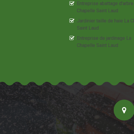
Entreprise abattage d'arbre
Chapelle Saint Laud
Jardinier taille de haie La 
Saint Laud
Entreprise de jardinage La
Chapelle Saint Laud