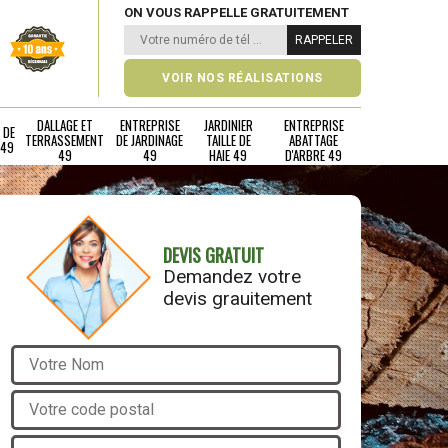
ON VOUS RAPPELLE GRATUITEMENT
VOIR NOS RÉALISATIONS
DALLAGE ET
ENTREPRISE
JARDINIER
ENTREPRISE
 DE
TERRASSEMENT
DE JARDINAGE
TAILLE DE
ABATTAGE
 49
49
49
HAIE 49
D'ARBRE 49
DEVIS GRATUIT
Demandez votre
devis grauitement