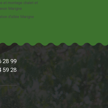
e et montage chalet et
anon Marigne
tion d'allée Marigne
6 28 99
4 59 28