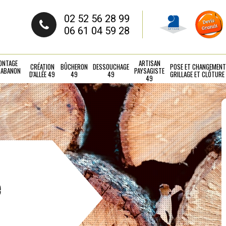
02 52 56 28 99
06 61 04 59 28
ONTAGE
ARTISAN
CRÉATION
BÛCHERON
DESSOUCHAGE
POSE ET CHANGEMENT
CABANON
PAYSAGISTE
D'ALLÉE 49
49
49
GRILLAGE ET CLÔTURE
49
e