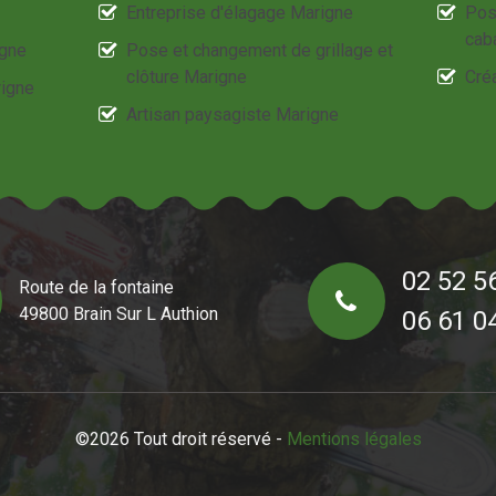
Entreprise d'élagage Marigne
Pos
cab
igne
Pose et changement de grillage et
clôture Marigne
Créa
rigne
Artisan paysagiste Marigne
02 52 5
Route de la fontaine
49800 Brain Sur L Authion
06 61 0
©2026 Tout droit réservé -
Mentions légales