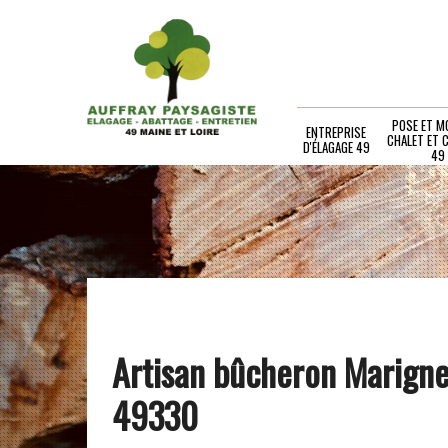
POSE ET M
ENTREPRISE
CHALET ET 
D'ÉLAGAGE 49
49
Artisan bûcheron Marign
49330