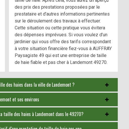
taille de haie. Après cela, vous aurez un aperçu
des prix des prestations proposées par le
prestataire et d’autres informations pertinentes
sur le déroulement des travaux à effectuer.
Cette situation ou cette pratique vous évitera
des dépenses imprévues. Si vous voulez d’un
jardinier qui vous offre des tarifs correspondant
à votre situation financière fiez-vous à AUFFRAY
Paysagiste 49 qui est une entreprise de taille
de haie fiable et pas cher à Landemont 49270.
ille des haies dans la ville de Landemont ?
ndemont et ses environs
 la taille des haies à Landemont dans le 49270?
arif d’une prestation de taille de haie par une