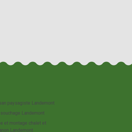
isan paysagiste Landemont
souchage Landemont
e et montage chalet et
anon Landemont