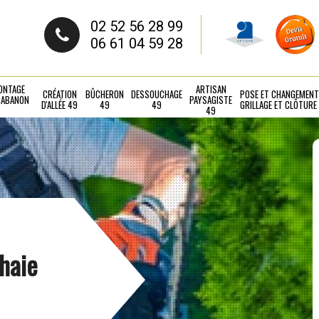
02 52 56 28 99
06 61 04 59 28
ONTAGE
ARTISAN
CRÉATION
BÛCHERON
DESSOUCHAGE
POSE ET CHANGEMENT
CABANON
PAYSAGISTE
D'ALLÉE 49
49
49
GRILLAGE ET CLÔTURE
49
 haie