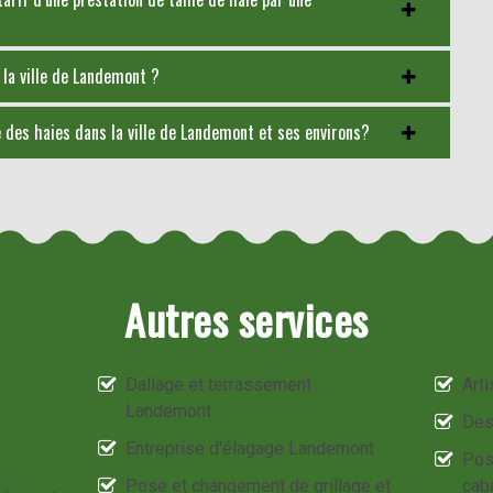
s la ville de Landemont ?
le des haies dans la ville de Landemont et ses environs?
Autres services
Dallage et terrassement
Art
Landemont
Des
Entreprise d'élagage Landemont
Pos
Pose et changement de grillage et
cab