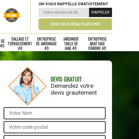
ON VOUS RAPPELLE GRATUITEMENT
VOIR NOS RÉALISATIONS
DALLAGE ET
ENTREPRISE
JARDINIER
ENTREPRISE
 DE
TERRASSEMENT
DE JARDINAGE
TAILLE DE
ABATTAGE
 49
49
49
HAIE 49
D'ARBRE 49
DEVIS GRATUIT
Demandez votre
devis grauitement