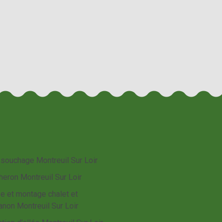
souchage Montreuil Sur Loir
heron Montreuil Sur Loir
e et montage chalet et
anon Montreuil Sur Loir