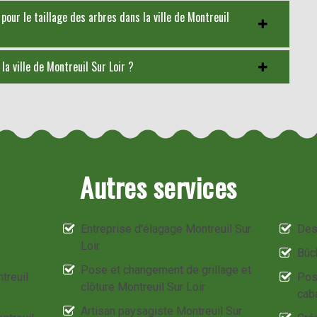
our le taillage des arbres dans la ville de Montreuil
la ville de Montreuil Sur Loir ?
Autres services
Entreprise d'élagage Montreuil Sur
Des
Loir
Bûc
Pose et changement de grillage et
treuil
Pos
clôture Montreuil Sur Loir
cab
Artisan paysagiste Montreuil Sur