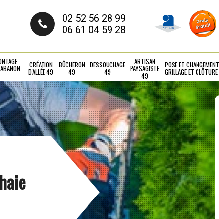
02 52 56 28 99
06 61 04 59 28
ONTAGE
ARTISAN
CRÉATION
BÛCHERON
DESSOUCHAGE
POSE ET CHANGEMENT
CABANON
PAYSAGISTE
D'ALLÉE 49
49
49
GRILLAGE ET CLÔTURE
49
 haie