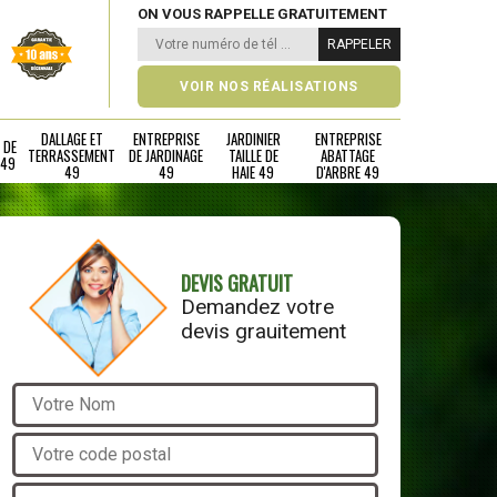
ON VOUS RAPPELLE GRATUITEMENT
VOIR NOS RÉALISATIONS
DALLAGE ET
ENTREPRISE
JARDINIER
ENTREPRISE
 DE
TERRASSEMENT
DE JARDINAGE
TAILLE DE
ABATTAGE
 49
49
49
HAIE 49
D'ARBRE 49
DEVIS GRATUIT
Demandez votre
devis grauitement