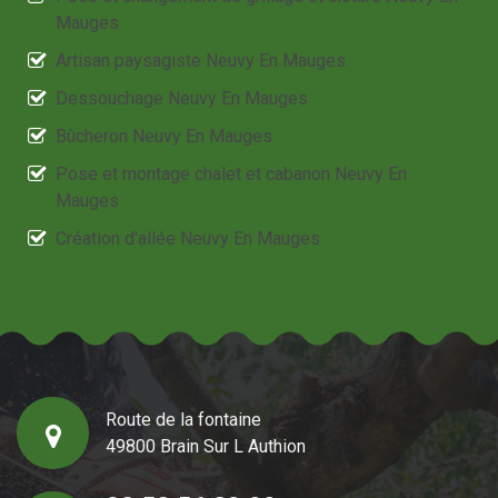
Mauges
Artisan paysagiste Neuvy En Mauges
Dessouchage Neuvy En Mauges
Bûcheron Neuvy En Mauges
Pose et montage chalet et cabanon Neuvy En
Mauges
Création d'allée Neuvy En Mauges
Route de la fontaine
49800 Brain Sur L Authion