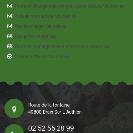
Pose et changement de grillage et clôture Vaudelnay
Artisan paysagiste Vaudelnay
Dessouchage Vaudelnay
Bûcheron Vaudelnay
Pose et montage chalet et cabanon Vaudelnay
Création d'allée Vaudelnay
Route de la fontaine
49800 Brain Sur L Authion
02 52 56 28 99