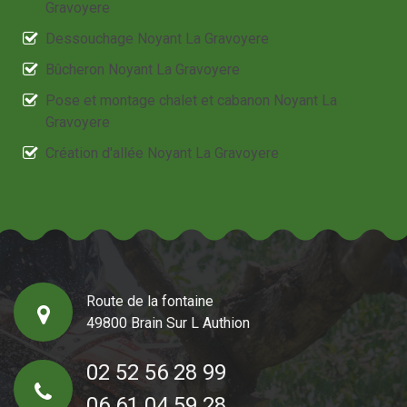
Gravoyere
Dessouchage Noyant La Gravoyere
Bûcheron Noyant La Gravoyere
Pose et montage chalet et cabanon Noyant La
Gravoyere
Création d'allée Noyant La Gravoyere
Route de la fontaine
49800 Brain Sur L Authion
02 52 56 28 99
06 61 04 59 28