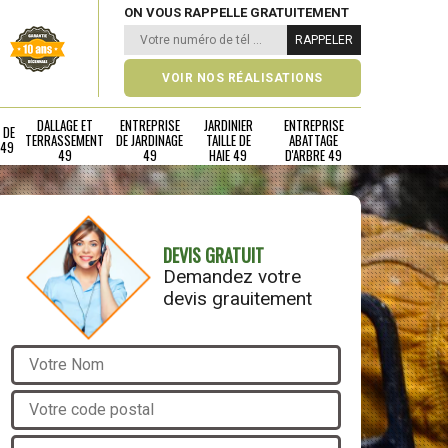
ON VOUS RAPPELLE GRATUITEMENT
VOIR NOS RÉALISATIONS
DALLAGE ET
ENTREPRISE
JARDINIER
ENTREPRISE
 DE
TERRASSEMENT
DE JARDINAGE
TAILLE DE
ABATTAGE
 49
49
49
HAIE 49
D'ARBRE 49
DEVIS GRATUIT
Demandez votre
devis grauitement