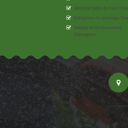
Jardinier taille de haie Ch
Entreprise de jardinage Ch
Dallage et terrassement
Chavagnes