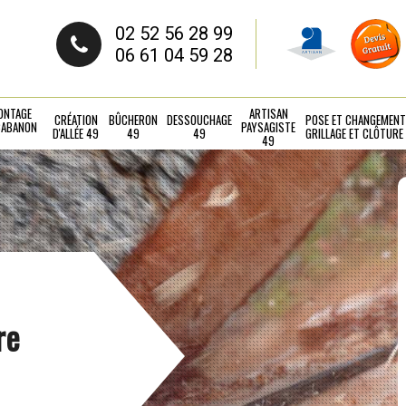
02 52 56 28 99
06 61 04 59 28
ONTAGE
ARTISAN
CRÉATION
BÛCHERON
DESSOUCHAGE
POSE ET CHANGEMENT
CABANON
PAYSAGISTE
D'ALLÉE 49
49
49
GRILLAGE ET CLÔTURE
49
re