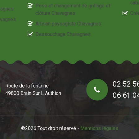
cab
Pose et changement de grillage et
avagnes
clôture Chavagnes
Cré
avagnes
Artisan paysagiste Chavagnes
Dessouchage Chavagnes
02 52 5
Route de la fontaine
49800 Brain Sur L Authion
06 61 0
©2026 Tout droit réservé -
Mentions légales