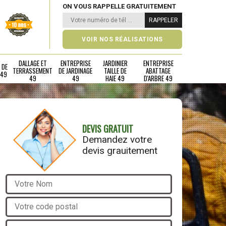
ON VOUS RAPPELLE GRATUITEMENT
VOIR NOS RÉALISATIONS
DALLAGE ET
ENTREPRISE
JARDINIER
ENTREPRISE
 DE
TERRASSEMENT
DE JARDINAGE
TAILLE DE
ABATTAGE
 49
49
49
HAIE 49
D'ARBRE 49
DEVIS GRATUIT
Demandez votre
devis grauitement