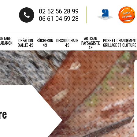
02 52 56 28 99
06 61 04 59 28
ONTAGE
ARTISAN
CRÉATION
BÛCHERON
DESSOUCHAGE
POSE ET CHANGEMENT
CABANON
PAYSAGISTE
D'ALLÉE 49
49
49
GRILLAGE ET CLÔTURE
49
re