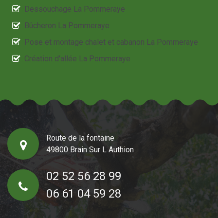
Dessouchage La Pommeraye
Bûcheron La Pommeraye
Pose et montage chalet et cabanon La Pommeraye
Création d'allée La Pommeraye
Route de la fontaine
49800 Brain Sur L Authion
02 52 56 28 99
06 61 04 59 28