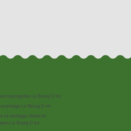
isan paysagiste Le Bourg D Ire
souchage Le Bourg D Ire
e et montage chalet et
anon Le Bourg D Ire