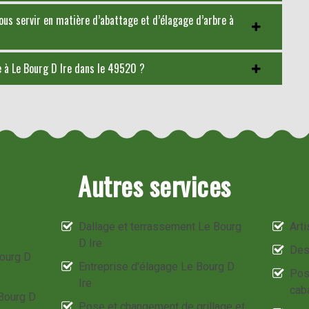
ous servir en matière d’abattage et d’élagage d’arbre à
re à Le Bourg D Ire dans le 49520 ?
Autres services
Dallage et terrassement Le Bourg
Art
D Ire
Des
Bourg D
Entreprise d'élagage Le Bourg D
Pos
Ire
cab
 Bourg D
Pose et changement de grillage et