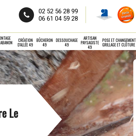
02 52 56 28 99
06 61 04 59 28
ONTAGE
ARTISAN
CRÉATION
BÛCHERON
DESSOUCHAGE
POSE ET CHANGEMENT
CABANON
PAYSAGISTE
D'ALLÉE 49
49
49
GRILLAGE ET CLÔTURE
49
re Le