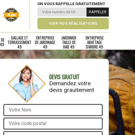
ON VOUS RAPPELLE GRATUITEMENT
VOIR NOS RÉALISATIONS
DALLAGE ET
ENTREPRISE
JARDINIER
ENTREPRISE
 DE
TERRASSEMENT
DE JARDINAGE
TAILLE DE
ABATTAGE
 49
49
49
HAIE 49
D'ARBRE 49
DEVIS GRATUIT
Demandez votre
devis grauitement