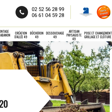
02 52 56 28 99
06 61 04 59 28
ONTAGE
ARTISAN
CRÉATION
BÛCHERON
DESSOUCHAGE
POSE ET CHANGEMENT
CABANON
PAYSAGISTE
D'ALLÉE 49
49
49
GRILLAGE ET CLÔTURE
49
520