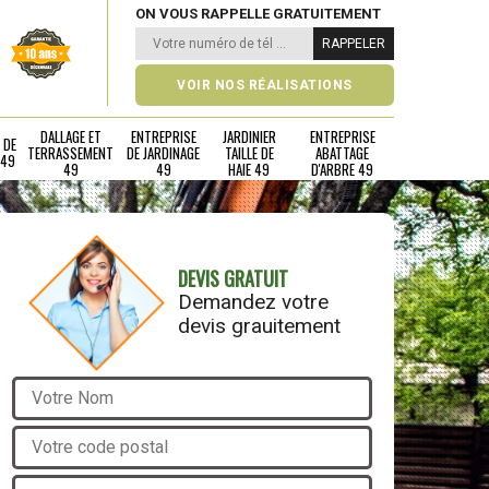
ON VOUS RAPPELLE GRATUITEMENT
VOIR NOS RÉALISATIONS
DALLAGE ET
ENTREPRISE
JARDINIER
ENTREPRISE
 DE
TERRASSEMENT
DE JARDINAGE
TAILLE DE
ABATTAGE
 49
49
49
HAIE 49
D'ARBRE 49
DEVIS GRATUIT
Demandez votre
devis grauitement