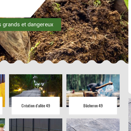
es grands et dangereux
Création d'allée 49
Bûcheron 49