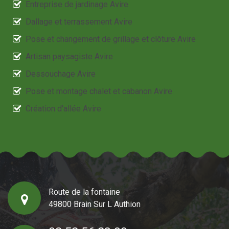
Entreprise de jardinage Avire
Dallage et terrassement Avire
Pose et changement de grillage et clôture Avire
Artisan paysagiste Avire
Dessouchage Avire
Pose et montage chalet et cabanon Avire
Création d'allée Avire
Route de la fontaine
49800 Brain Sur L Authion