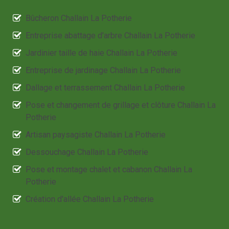
Bûcheron Challain La Potherie
Entreprise abattage d'arbre Challain La Potherie
Jardinier taille de haie Challain La Potherie
Entreprise de jardinage Challain La Potherie
Dallage et terrassement Challain La Potherie
Pose et changement de grillage et clôture Challain La
Potherie
Artisan paysagiste Challain La Potherie
Dessouchage Challain La Potherie
Pose et montage chalet et cabanon Challain La
Potherie
Création d'allée Challain La Potherie