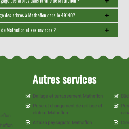
lagage des arbres dans la ville de Matheflon ?
gage des arbres à Matheflon dans le 49140?
le de Matheflon et ses environs ?
Autres services
Dallage et terrassement Matheflon
Bûc
Pose et changement de grillage et
Pos
clôture Matheflon
cab
heflon
Artisan paysagiste Matheflon
Créa
theflon