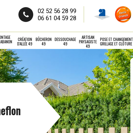
02 52 56 28 99
06 61 04 59 28
ONTAGE
ARTISAN
CRÉATION
BÛCHERON
DESSOUCHAGE
POSE ET CHANGEMENT
CABANON
PAYSAGISTE
D'ALLÉE 49
49
49
GRILLAGE ET CLÔTURE
49
heflon