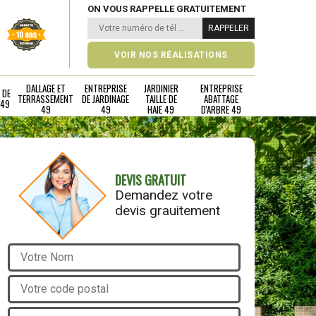
ON VOUS RAPPELLE GRATUITEMENT
VOIR NOS RÉALISATIONS
DALLAGE ET
ENTREPRISE
JARDINIER
ENTREPRISE
 DE
TERRASSEMENT
DE JARDINAGE
TAILLE DE
ABATTAGE
 49
49
49
HAIE 49
D'ARBRE 49
DEVIS GRATUIT
Demandez votre
devis grauitement