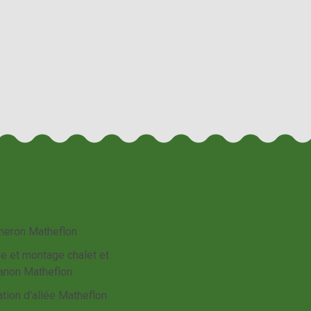
heron Matheflon
e et montage chalet et
anon Matheflon
tion d'allée Matheflon