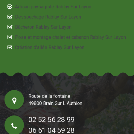
Artisan paysagiste Rablay Sur Layon
Dessouchage Rablay Sur Layon
Bûcheron Rablay Sur Layon
Pose et montage chalet et cabanon Rablay Sur Layon
Création d'allée Rablay Sur Layon
Route de la fontaine
49800 Brain Sur L Authion
02 52 56 28 99
06 61 04 59 28