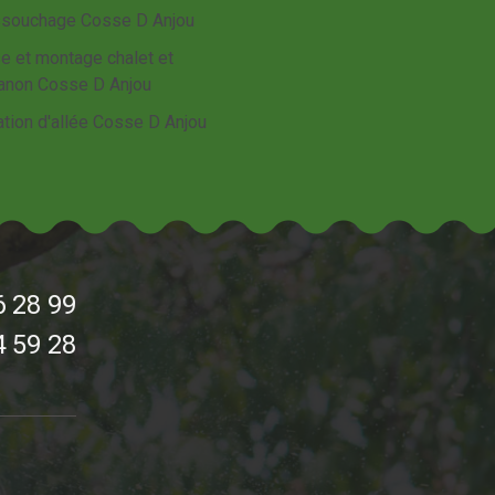
souchage Cosse D Anjou
e et montage chalet et
anon Cosse D Anjou
ation d'allée Cosse D Anjou
6 28 99
4 59 28