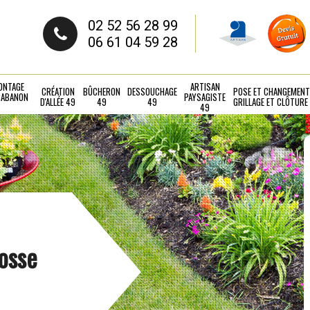
02 52 56 28 99
06 61 04 59 28
ONTAGE
ARTISAN
CRÉATION
BÛCHERON
DESSOUCHAGE
POSE ET CHANGEMENT
CABANON
PAYSAGISTE
D'ALLÉE 49
49
49
GRILLAGE ET CLÔTURE
49
Cosse