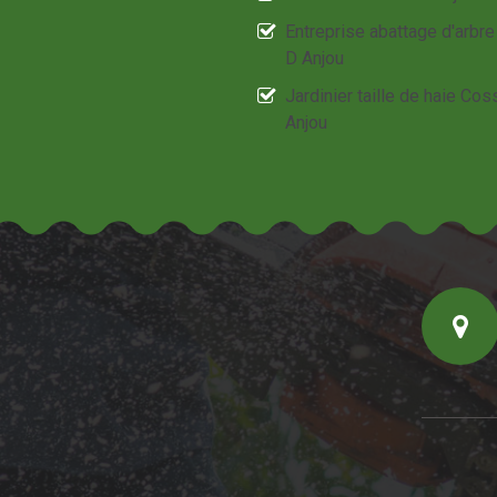
Entreprise abattage d'arbr
D Anjou
Jardinier taille de haie Co
Anjou