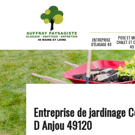
POSE ET M
ENTREPRISE
CHALET ET 
D'ÉLAGAGE 49
49
Entreprise de jardinage 
D Anjou 49120