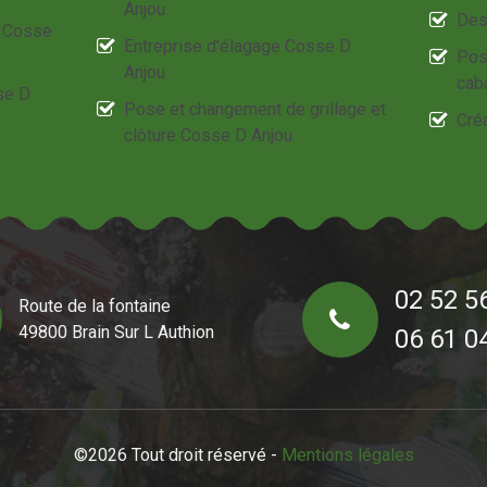
Anjou
Des
e Cosse
Entreprise d'élagage Cosse D
Pos
Anjou
cab
sse D
Pose et changement de grillage et
Cré
clôture Cosse D Anjou
02 52 5
Route de la fontaine
49800 Brain Sur L Authion
06 61 0
©2026 Tout droit réservé -
Mentions légales