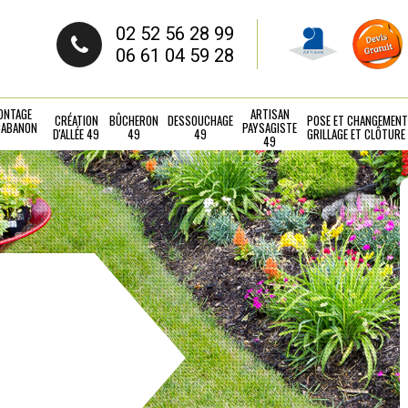
02 52 56 28 99
06 61 04 59 28
ONTAGE
ARTISAN
CRÉATION
BÛCHERON
DESSOUCHAGE
POSE ET CHANGEMENT
CABANON
PAYSAGISTE
D'ALLÉE 49
49
49
GRILLAGE ET CLÔTURE
49