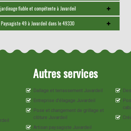
jardinage fiable et compétente à Juvardeil
Y Paysagiste 49 à Juvardeil dans le 49330
Autres services
Dallage et terrassement Juvardeil
Des
Entreprise d'élagage Juvardeil
Pos
cab
Pose et changement de grillage et
clôture Juvardeil
Créa
rdeil
Artisan paysagiste Juvardeil