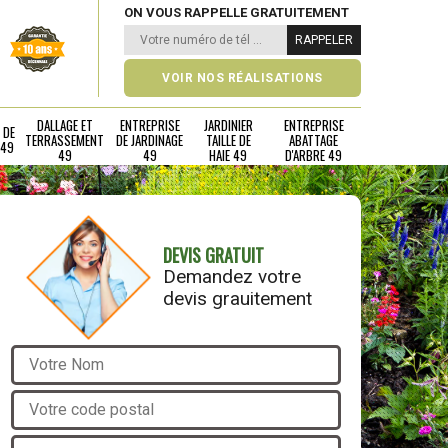
ON VOUS RAPPELLE GRATUITEMENT
VOIR NOS RÉALISATIONS
DALLAGE ET
ENTREPRISE
JARDINIER
ENTREPRISE
 DE
TERRASSEMENT
DE JARDINAGE
TAILLE DE
ABATTAGE
 49
49
49
HAIE 49
D'ARBRE 49
DEVIS GRATUIT
Demandez votre
devis grauitement