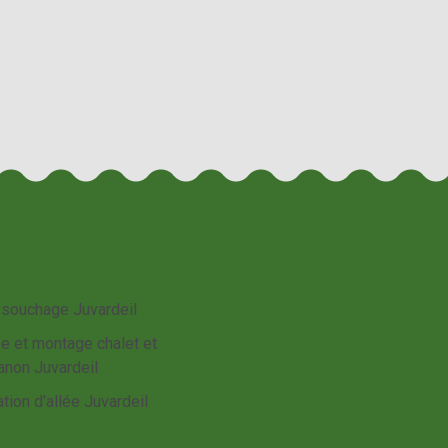
souchage Juvardeil
e et montage chalet et
anon Juvardeil
tion d'allée Juvardeil