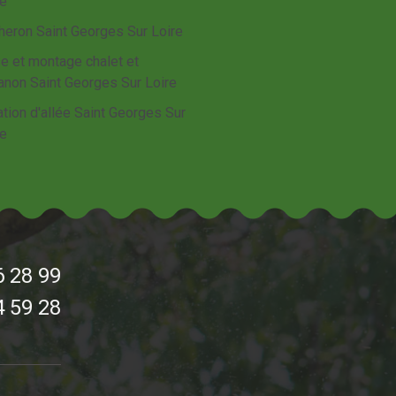
re
heron Saint Georges Sur Loire
e et montage chalet et
anon Saint Georges Sur Loire
tion d'allée Saint Georges Sur
re
6 28 99
4 59 28