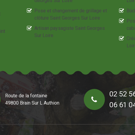
Georges Sur Loire
Loi
Pose et changement de grillage et
Bûc
t
clôture Saint Georges Sur Loire
Pos
Artisan paysagiste Saint Georges
cab
int
Sur Loire
Créa
Loi
02 52 5
Route de la fontaine
49800 Brain Sur L Authion
06 61 0