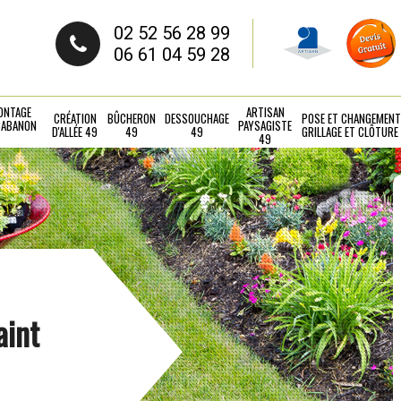
02 52 56 28 99
06 61 04 59 28
ONTAGE
ARTISAN
CRÉATION
BÛCHERON
DESSOUCHAGE
POSE ET CHANGEMENT
CABANON
PAYSAGISTE
D'ALLÉE 49
49
49
GRILLAGE ET CLÔTURE
49
aint