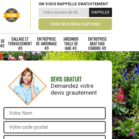
ON VOUS RAPPELLE GRATUITEMENT
VOIR NOS RÉALISATIONS
DALLAGE ET
ENTREPRISE
JARDINIER
ENTREPRISE
 DE
TERRASSEMENT
DE JARDINAGE
TAILLE DE
ABATTAGE
 49
49
49
HAIE 49
D'ARBRE 49
DEVIS GRATUIT
Demandez votre
devis grauitement