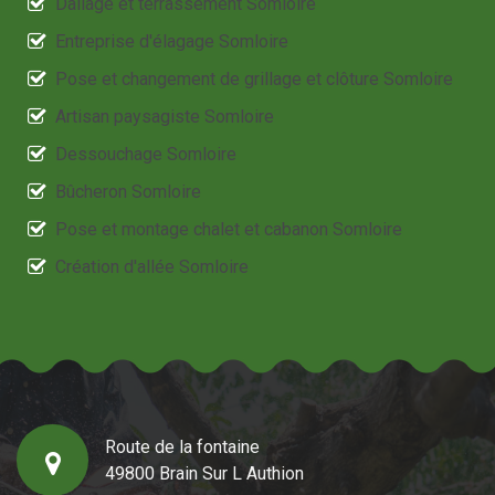
Dallage et terrassement Somloire
Entreprise d'élagage Somloire
Pose et changement de grillage et clôture Somloire
Artisan paysagiste Somloire
Dessouchage Somloire
Bûcheron Somloire
Pose et montage chalet et cabanon Somloire
Création d'allée Somloire
Route de la fontaine
49800 Brain Sur L Authion