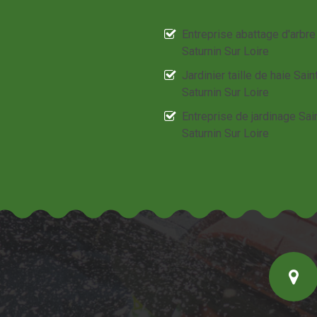
Entreprise abattage d'arbre
Saturnin Sur Loire
Jardinier taille de haie Sain
Saturnin Sur Loire
Entreprise de jardinage Sai
Saturnin Sur Loire