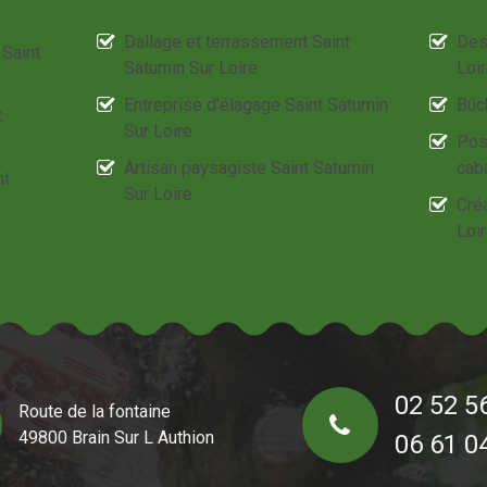
Dallage et terrassement Saint
Des
 Saint
Saturnin Sur Loire
Loi
Entreprise d'élagage Saint Saturnin
Bûch
t
Sur Loire
Pos
Artisan paysagiste Saint Saturnin
caba
nt
Sur Loire
Créa
Loi
02 52 5
Route de la fontaine
49800 Brain Sur L Authion
06 61 0