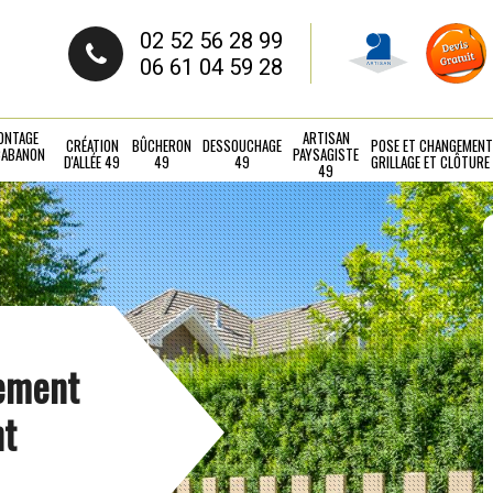
02 52 56 28 99
06 61 04 59 28
ONTAGE
ARTISAN
CRÉATION
BÛCHERON
DESSOUCHAGE
POSE ET CHANGEMENT
CABANON
PAYSAGISTE
D'ALLÉE 49
49
49
GRILLAGE ET CLÔTURE
49
gement
nt