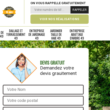
ON VOUS RAPPELLE GRATUITEMENT
VOIR NOS RÉALISATIONS
DALLAGE ET
ENTREPRISE
JARDINIER
ENTREPRISE
 DE
TERRASSEMENT
DE JARDINAGE
TAILLE DE
ABATTAGE
 49
49
49
HAIE 49
D'ARBRE 49
DEVIS GRATUIT
Demandez votre
devis grauitement