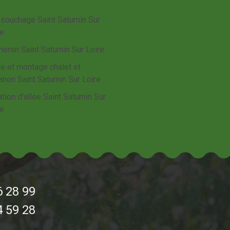
souchage Saint Saturnin Sur
re
eron Saint Saturnin Sur Loire
e et montage chalet et
non Saint Saturnin Sur Loire
tion d'allée Saint Saturnin Sur
re
6 28 99
4 59 28