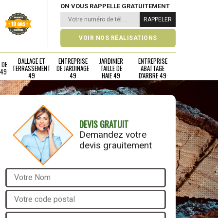
ON VOUS RAPPELLE GRATUITEMENT
VOIR NOS RÉALISATIONS
DALLAGE ET
ENTREPRISE
JARDINIER
ENTREPRISE
 DE
TERRASSEMENT
DE JARDINAGE
TAILLE DE
ABATTAGE
 49
49
49
HAIE 49
D'ARBRE 49
DEVIS GRATUIT
Demandez votre
devis grauitement