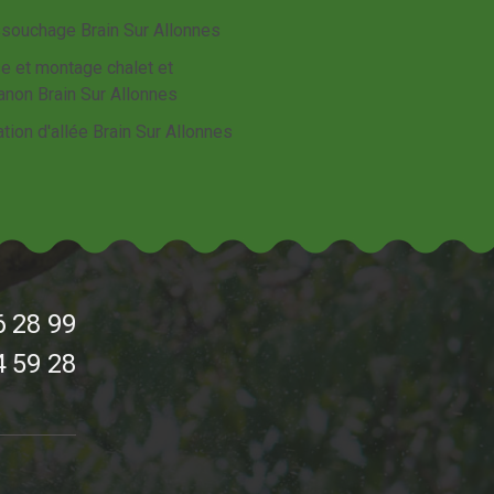
souchage Brain Sur Allonnes
e et montage chalet et
anon Brain Sur Allonnes
tion d'allée Brain Sur Allonnes
6 28 99
4 59 28