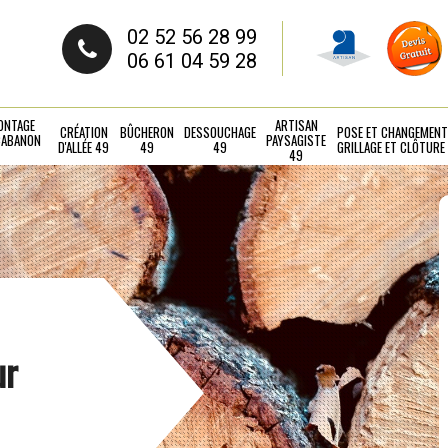
02 52 56 28 99
06 61 04 59 28
ONTAGE
ARTISAN
CRÉATION
BÛCHERON
DESSOUCHAGE
POSE ET CHANGEMENT
CABANON
PAYSAGISTE
D'ALLÉE 49
49
49
GRILLAGE ET CLÔTURE
49
ur