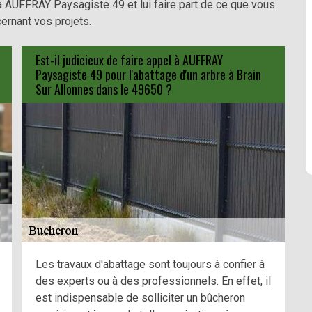
à AUFFRAY Paysagiste 49 et lui faire part de ce que vous
ernant vos projets.
Est-il judicieux de faire appel à AUFFRAY
Paysagiste 49 pour l'abattage d'un arbre à Brain
Sur Allonnes dans le 49650 ?
Les travaux d'abattage sont toujours à confier à
des experts ou à des professionnels. En effet, il
est indispensable de solliciter un bûcheron