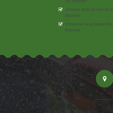
Sur Allonnes
Jardinier taille de haie Brai
Allonnes
Entreprise de jardinage Bra
Allonnes