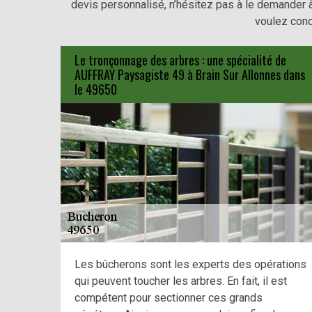
devis personnalisé, n’hésitez pas à le demander 
voulez conc
Le tronçonnage des arbres : une spécialité de
AUFFRAY Paysagiste 49 à Brain Sur Allonnes dans
le 49650
Les bûcherons sont les experts des opérations
qui peuvent toucher les arbres. En fait, il est
compétent pour sectionner ces grands