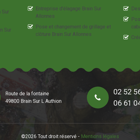
Entreprise d'élagage Brain Sur
Des
n Sur
Allonnes
Pos
Pose et changement de grillage et
cab
in Sur
clôture Brain Sur Allonnes
Créa
02 52 5
Route de la fontaine
49800 Brain Sur L Authion
06 61 0
©2026 Tout droit réservé -
Mentions légales