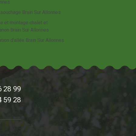
onnes
souchage Brain Sur Allonnes
e et montage chalet et
anon Brain Sur Allonnes
tion d'allée Brain Sur Allonnes
6 28 99
4 59 28