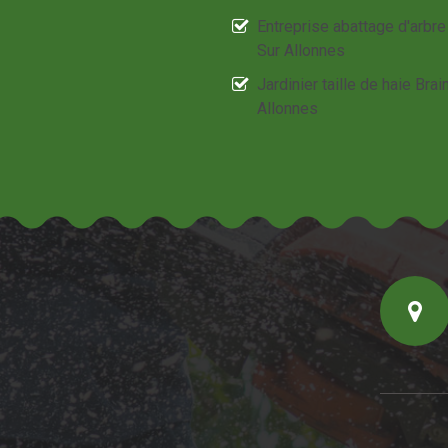
Entreprise abattage d'arbre
Sur Allonnes
Jardinier taille de haie Brai
Allonnes