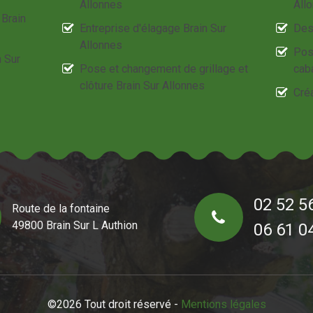
Allonnes
All
 Brain
Entreprise d'élagage Brain Sur
Des
Allonnes
Pos
n Sur
Pose et changement de grillage et
cab
clôture Brain Sur Allonnes
Créa
02 52 5
Route de la fontaine
49800 Brain Sur L Authion
06 61 0
©2026 Tout droit réservé -
Mentions légales