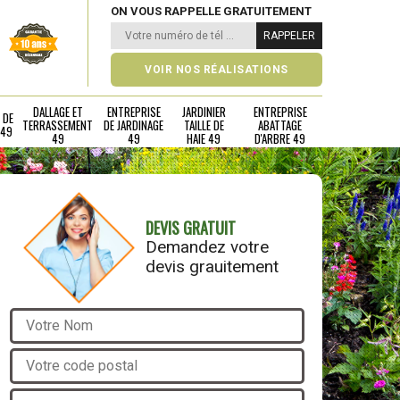
ON VOUS RAPPELLE GRATUITEMENT
VOIR NOS RÉALISATIONS
DALLAGE ET
ENTREPRISE
JARDINIER
ENTREPRISE
 DE
TERRASSEMENT
DE JARDINAGE
TAILLE DE
ABATTAGE
 49
49
49
HAIE 49
D'ARBRE 49
DEVIS GRATUIT
Demandez votre
devis grauitement