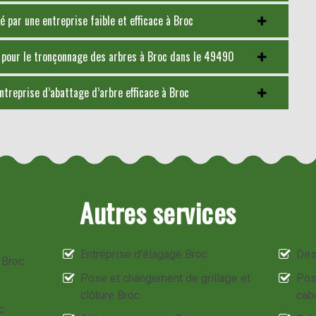
 par une entreprise faible et efficace à Broc
 pour le tronçonnage des arbres à Broc dans le 49490
treprise d’abattage d’arbre efficace à Broc
Autres services
Entreprise d'élagage Broc
Des
 Broc
Pose et changement de grillage et
Pos
clôture Broc
cab
c