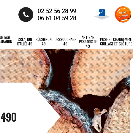
02 52 56 28 99
06 61 04 59 28
ONTAGE
ARTISAN
CRÉATION
BÛCHERON
DESSOUCHAGE
POSE ET CHANGEMENT
CABANON
PAYSAGISTE
D'ALLÉE 49
49
49
GRILLAGE ET CLÔTURE
49
9490