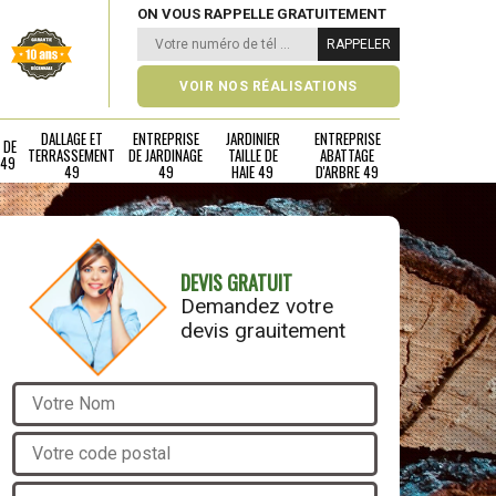
ON VOUS RAPPELLE GRATUITEMENT
VOIR NOS RÉALISATIONS
DALLAGE ET
ENTREPRISE
JARDINIER
ENTREPRISE
 DE
TERRASSEMENT
DE JARDINAGE
TAILLE DE
ABATTAGE
 49
49
49
HAIE 49
D'ARBRE 49
DEVIS GRATUIT
Demandez votre
devis grauitement