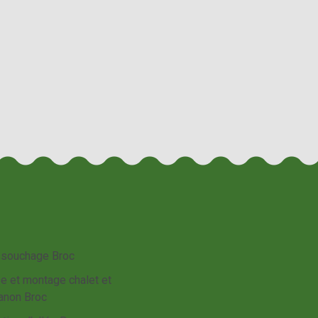
souchage Broc
e et montage chalet et
anon Broc