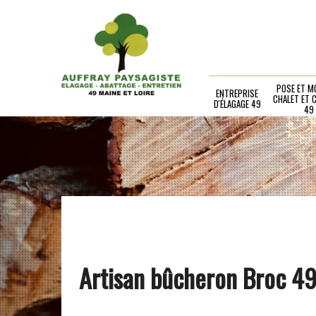
POSE ET M
ENTREPRISE
CHALET ET 
D'ÉLAGAGE 49
49
Artisan bûcheron Broc 4