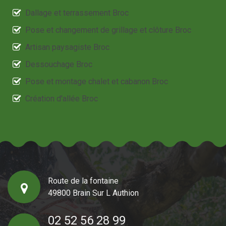
Dallage et terrassement Broc
Pose et changement de grillage et clôture Broc
Artisan paysagiste Broc
Dessouchage Broc
Pose et montage chalet et cabanon Broc
Création d'allée Broc
Route de la fontaine
49800 Brain Sur L Authion
02 52 56 28 99