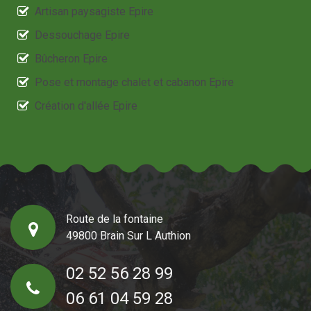
Artisan paysagiste Epire
Dessouchage Epire
Bûcheron Epire
Pose et montage chalet et cabanon Epire
Création d'allée Epire
Route de la fontaine
49800 Brain Sur L Authion
02 52 56 28 99
06 61 04 59 28