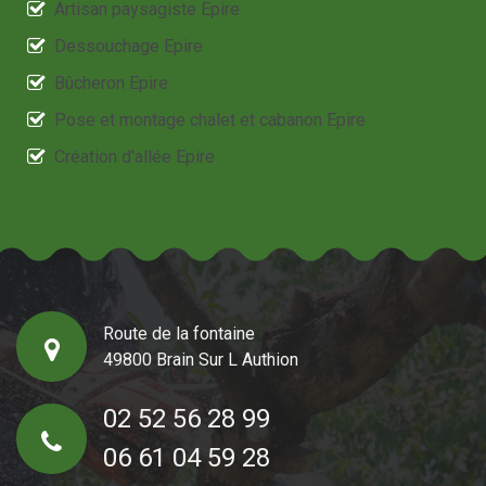
Artisan paysagiste Epire
Dessouchage Epire
Bûcheron Epire
Pose et montage chalet et cabanon Epire
Création d'allée Epire
Route de la fontaine
49800 Brain Sur L Authion
02 52 56 28 99
06 61 04 59 28